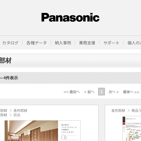
カタログ
各種データ
納入事例
業務支援
サポート
個人の
部材
1～4件表示
1
作部材
造作部材
造作部材
商品
作部材
目次