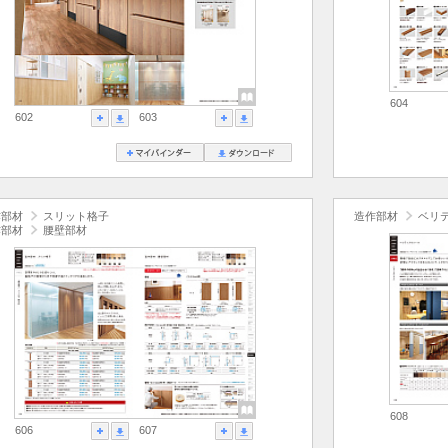
604
602
603
作部材
スリット格子
造作部材
ベリ
作部材
腰壁部材
608
606
607