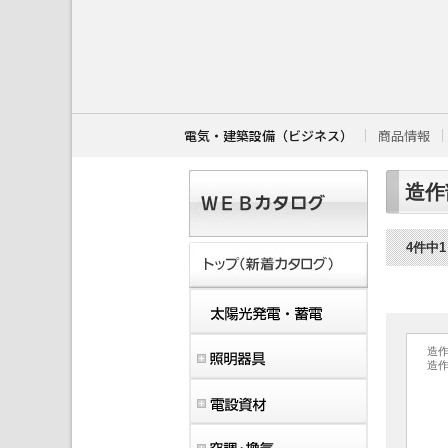
こ
こ
か
ら
本
文
で
す
電気・建築設備（ビジネス）
商品情報
。
造作
4件中
造
造