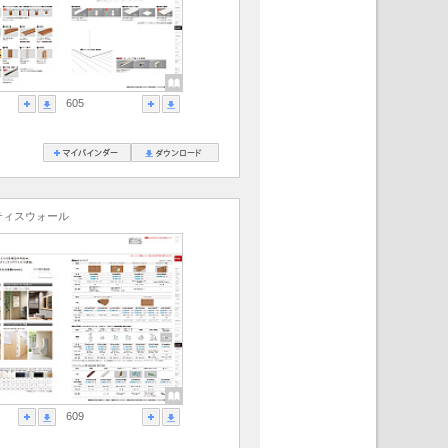
605
ティスウォール
609