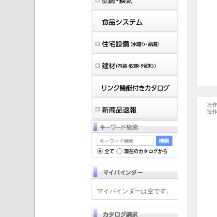
造
造
マイバインダーは空です。